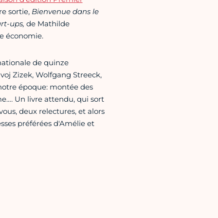
re sortie,
Bienvenue dans le
rt-ups,
de Mathilde
le économie.
nationale de quinze
voj Zizek, Wolfgang Streeck,
 notre époque: montée des
…. Un livre attendu, qui sort
s, deux relectures, et alors
resses préférées d'Amélie et