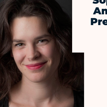
So
Am
Pre