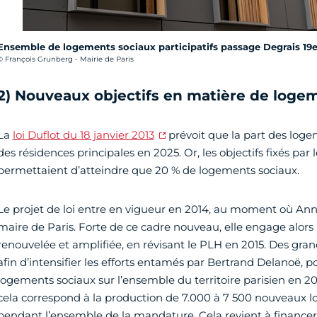
Ensemble de logements sociaux participatifs passage Degrais 19e
rédit photo :
© François Grunberg - Mairie de Paris
2) Nouveaux objectifs en matière de logem
La
loi Duflot du 18 janvier 2013
prévoit que la part des loge
des résidences principales en 2025. Or, les objectifs fixés pa
permettaient d’atteindre que 20 % de logements sociaux.
Le projet de loi entre en vigueur en 2014, au moment où Ann
maire de Paris. Forte de ce cadre nouveau, elle engage alors 
renouvelée et amplifiée, en révisant le PLH en 2015. Des gran
afin d’intensifier les efforts entamés par Bertrand Delanoë, 
logements sociaux sur l’ensemble du territoire parisien en 20
cela correspond à la production de 7.000 à 7 500 nouveaux 
pendant l’ensemble de la mandature. Cela revient à financ