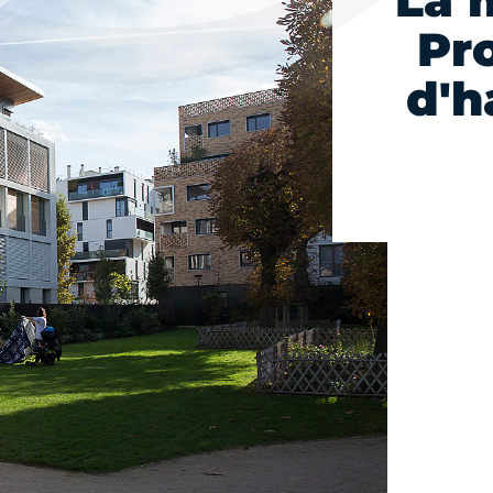
La 
Pr
d'h