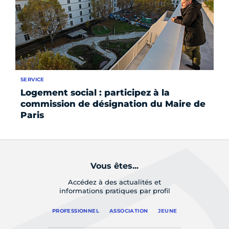
SERVICE
SE
Logement social : participez à la
At
commission de désignation du Maire de
Vi
Paris
Vous êtes...
Accédez à des actualités et
informations pratiques par profil
PROFESSIONNEL
ASSOCIATION
JEUNE