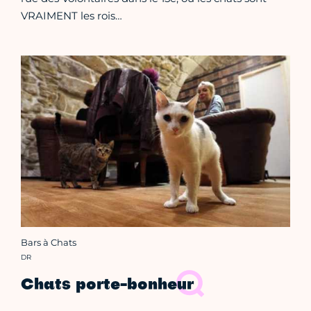
VRAIMENT les rois…
Bars à Chats
Crédit photo :
DR
Chats porte-bonheur