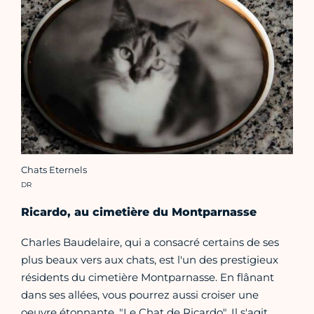
Chats Eternels
Crédit photo :
DR
Ricardo, au cimetière du Montparnasse
Charles Baudelaire, qui a consacré certains de ses
plus beaux vers aux chats, est l'un des prestigieux
résidents du cimetière Montparnasse. En flânant
dans ses allées, vous pourrez aussi croiser une
oeuvre étonnante, "Le Chat de Ricardo". Il s'agit