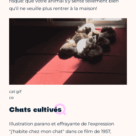
risque: que votre animal s'y sente tellement bien
qu'il ne veuille plus rentrer à la maison!
cat gif
Crédit photo :
DR
Chats cultivés
Illustration parano et effrayante de l'expression
"j'habite chez mon chat" dans ce film de 1957,