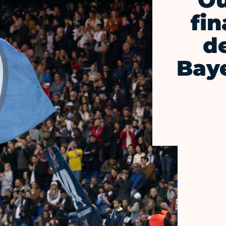
Où
fin
d
Bay