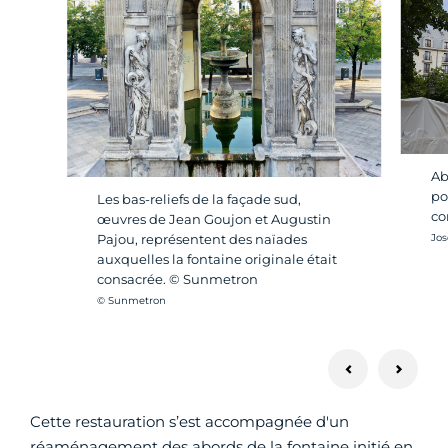
Ab
po
Les bas-reliefs de la façade sud,
co
œuvres de Jean Goujon et Augustin
Cré
Jos
Pajou, représentent des naïades
auxquelles la fontaine originale était
consacrée. © Sunmetron
Crédit photo :
© Sunmetron
Cette restauration s’est accompagnée d'un
réaménagement des abords de la fontaine initié en