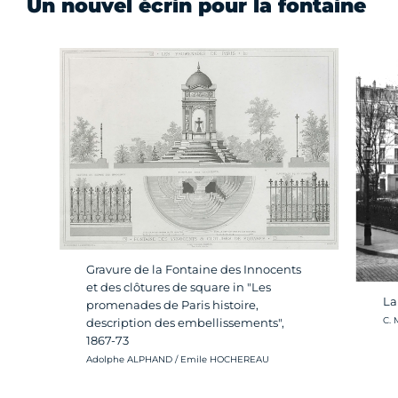
Un nouvel écrin pour la fontaine
Gravure de la Fontaine des Innocents
et des clôtures de square in "Les
La
promenades de Paris histoire,
Cré
C. 
description des embellissements",
1867-73
Crédit photo :
Adolphe ALPHAND / Emile HOCHEREAU