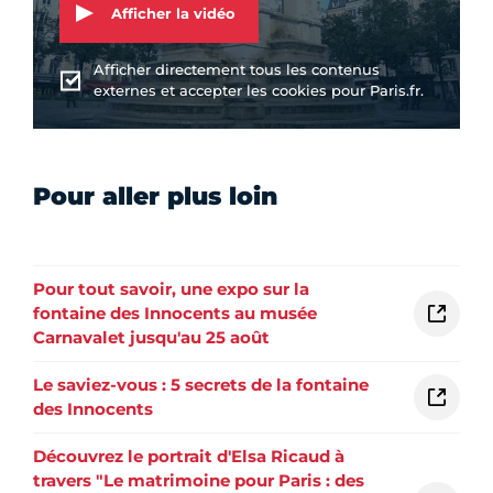
Afficher la vidéo
Afficher directement tous les contenus
externes et accepter les cookies pour Paris.fr.
Pour aller plus loin
Pour tout savoir, une expo sur la
fontaine des Innocents au musée
Carnavalet jusqu'au 25 août
Le saviez-vous : 5 secrets de la fontaine
des Innocents
Découvrez le portrait d'Elsa Ricaud à
travers "Le matrimoine pour Paris : des