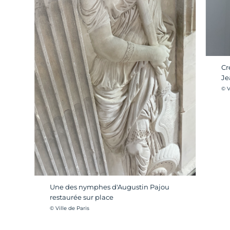
Cr
Je
Cré
© V
Une des nymphes d'Augustin Pajou
restaurée sur place
Crédit photo :
© Ville de Paris