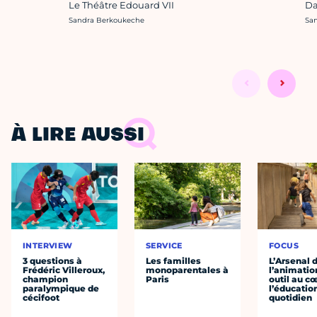
Le Théâtre Edouard VII
Da
Crédit photo :
Cré
Sandra Berkoukeche
Sa
À LIRE AUSSI
INTERVIEW
SERVICE
FOCUS
3 questions à
Les familles
L’Arsenal 
Frédéric Villeroux,
monoparentales à
l’animation
champion
Paris
outil au c
paralympique de
l’éducatio
cécifoot
quotidien