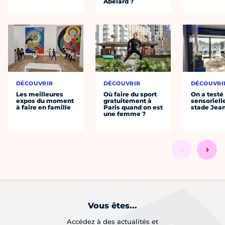
Abélard ?
DÉCOUVRIR
DÉCOUVRIR
DÉCOUVRI
Les meilleures
Où faire du sport
On a testé 
expos du moment
gratuitement à
sensoriell
à faire en famille
Paris quand on est
stade Jea
une femme ?
Vous êtes...
Accédez à des actualités et