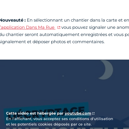
Nouveauté :
En sélectionnant un chantier dans la carte et en 
l’application Dans Ma Rue
vous pouvez signaler une anomali
du chantier seront automatiquement enregistrées et vous pou
signalement et déposer photos et commentaires.
Vidéo Youtube
Cette vidéo est hébergée par
youtube.com
En l'affichant, vous acceptez ses conditions d'utilisation
et les potentiels cookies déposés par ce site.