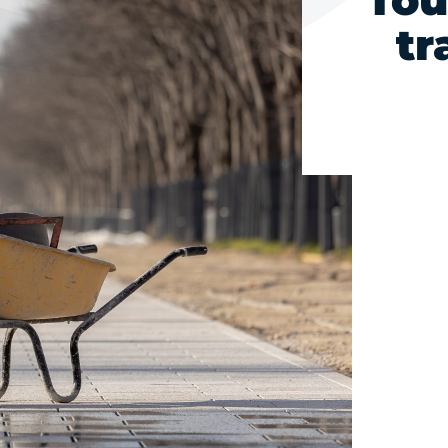
Tou
tr