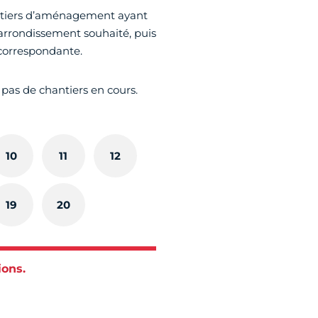
hantiers d’aménagement ayant
’arrondissement souhaité, puis
 correspondante.
 pas de chantiers en cours.
10
11
12
19
20
ions.