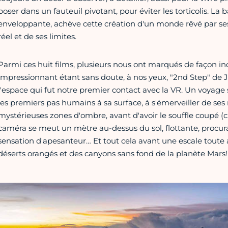
poser dans un fauteuil pivotant, pour éviter les torticolis. La b
enveloppante, achève cette création d'un monde rêvé par ses 
réel et de ses limites.
Parmi ces huit films, plusieurs nous ont marqués de façon ind
impressionnant étant sans doute, à nos yeux, "2nd Step" de J
l'espace qui fut notre premier contact avec la VR. Un voyage s
les premiers pas humains à sa surface, à s'émerveiller de ses r
mystérieuses zones d'ombre, avant d'avoir le souffle coupé (c
caméra se meut un mètre au-dessus du sol, flottante, procu
sensation d'apesanteur… Et tout cela avant une escale toute
déserts orangés et des canyons sans fond de la planète Mars!