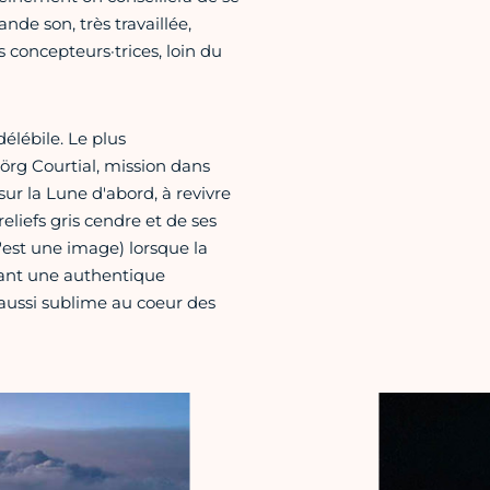
ande son, très travaillée,
concepteurs·trices, loin du
élébile. Le plus
örg Courtial, mission dans
ur la Lune d'abord, à revivre
eliefs gris cendre et de ses
'est une image) lorsque la
rant une authentique
 aussi sublime au coeur des