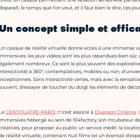
disparaît, le temps que l'on veut, et il faut bien le dire, ces jo
Un concept simple et effic
Un casque de réalité virtuelle donne accès à une immense va
immersives: les jeux vidéos sont les plus répandues bien sûr, m
également nombreux. Ce sont le plus souvent des exploration
interactivité) à 360°, contemplatives, mobiles ou non, d'unive
exceptionnels. Sans interactivité certes, mais avec la sensation 
souvent, d'essayer de toucher du doigt les éléments de décor 
Le
CENTQUATRE-PARIS
s'est associé à
Diversion Cinéma
immersives hébergé au sein de 104factory, son incubateur des
créatives, pour proposer au public un service inédit: la loca
de réalité virtuelle, contenant huit films tel un éventail d'e