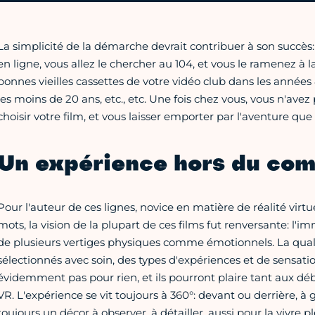
La simplicité de la démarche devrait contribuer à son succès
en ligne, vous allez le chercher au 104, et vous le ramenez à
bonnes vieilles cassettes de votre vidéo club dans les année
les moins de 20 ans, etc., etc. Une fois chez vous, vous n'avez 
choisir votre film, et vous laisser emporter par l'aventure que 
Un expérience hors du co
Pour l'auteur de ces lignes, novice en matière de réalité virtu
mots, la vision de la plupart de ces films fut renversante: l'i
de plusieurs vertiges physiques comme émotionnels. La qualité
sélectionnés avec soin, des types d'expériences et de sensation
évidemment pas pour rien, et ils pourront plaire tant aux dé
VR. L'expérience se vit toujours à 360°: devant ou derrière, à g
toujours un décor à observer, à détailler, aussi pour la vivre 