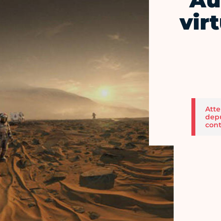
Au 
vir
Atte
depu
cont