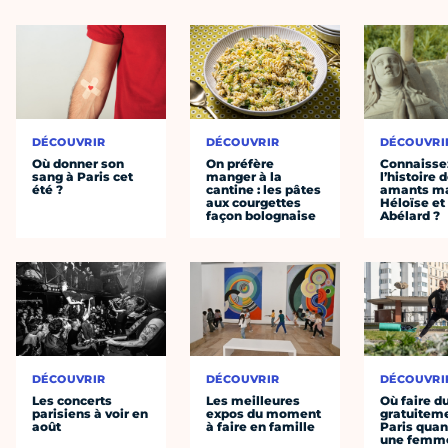
DÉCOUVRIR
DÉCOUVRIR
DÉCOUVRI
Où donner son
On préfère
Connaisse
sang à Paris cet
manger à la
l’histoire 
été ?
cantine : les pâtes
amants ma
aux courgettes
Héloïse et
façon bolognaise
Abélard ?
DÉCOUVRIR
DÉCOUVRIR
DÉCOUVRI
Les concerts
Les meilleures
Où faire d
parisiens à voir en
expos du moment
gratuitem
août
à faire en famille
Paris quan
une femm