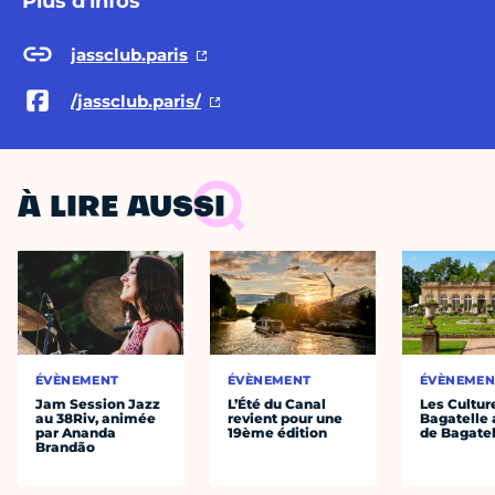
Plus d'infos
jassclub.paris
/jassclub.paris/
À LIRE AUSSI
ÉVÈNEMENT
ÉVÈNEMENT
ÉVÈNEMEN
Jam Session Jazz
L’Été du Canal
Les Cultur
au 38Riv, animée
revient pour une
Bagatelle 
par Ananda
19ème édition
de Bagatel
Brandão