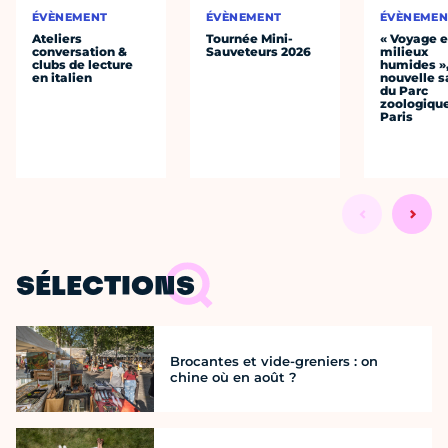
ÉVÈNEMENT
ÉVÈNEMENT
ÉVÈNEMEN
Ateliers
Tournée Mini-
« Voyage 
conversation &
Sauveteurs 2026
milieux
clubs de lecture
humides »,
en italien
nouvelle s
du Parc
zoologiqu
Paris
SÉLECTIONS
Brocantes et vide-greniers : on
chine où en août ?