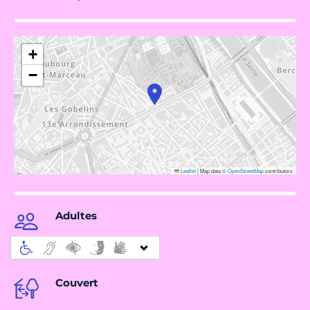
+
−
Leaflet
|
Map data ©
OpenStreetMap
contributors
Adultes
Couvert