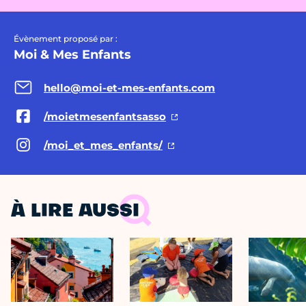
Évènement proposé par :
Moi & Mes Enfants
hello@moi-et-mes-enfants.com
/moietmesenfantsasso
/moi_et_mes_enfants/
À LIRE AUSSI