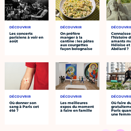
DÉCOUVRIR
DÉCOUVRIR
DÉCOUVRI
Les concerts
On préfère
Connaisse
parisiens à voir en
manger à la
l’histoire 
août
cantine : les pâtes
amants ma
aux courgettes
Héloïse et
façon bolognaise
Abélard ?
DÉCOUVRIR
DÉCOUVRIR
DÉCOUVRI
Où donner son
Les meilleures
Où faire d
sang à Paris cet
expos du moment
gratuitem
été ?
à faire en famille
Paris quan
une femm