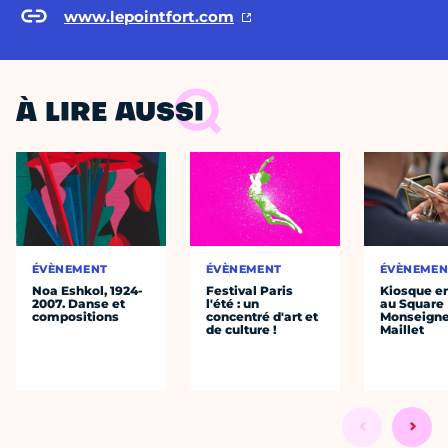
www.lepointfort.com
À LIRE AUSSI
ÉVÈNEMENT
ÉVÈNEMENT
ÉVÈNEMEN
Noa Eshkol, 1924-
Festival Paris
Kiosque en
2007. Danse et
l'été : un
au Square
compositions
concentré d'art et
Monseigne
de culture !
Maillet