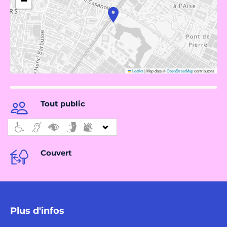
−
Leaflet
|
Map data ©
OpenStreetMap
contributors
Tout public
Couvert
Plus d'infos