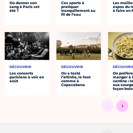
Où donner son
Ces sports à
Les meille
sang à Paris cet
pratiquer
expos du
été ?
tranquillement au
à faire en 
fil de l’eau
DÉCOUVRIR
DÉCOUVRIR
DÉCOUVRI
Les concerts
On a testé
On préfèr
parisiens à voir en
l’altinha, le foot
manger à 
août
comme à
cantine : l
Copacabana
aux courge
façon bol