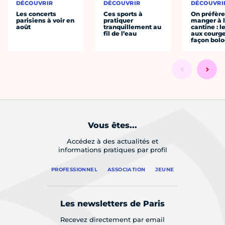
DÉCOUVRIR
DÉCOUVRIR
DÉCOUVRI
Les concerts
Ces sports à
On préfèr
parisiens à voir en
pratiquer
manger à 
août
tranquillement au
cantine : l
fil de l’eau
aux courge
façon bol
Vous êtes...
Accédez à des actualités et
informations pratiques par profil
PROFESSIONNEL
ASSOCIATION
JEUNE
Les newsletters de Paris
Recevez directement par email