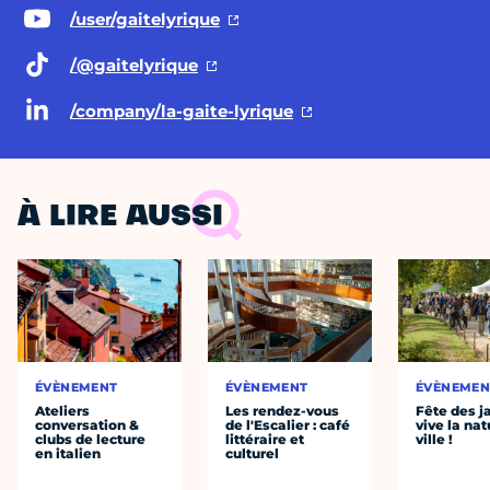
/user/gaitelyrique
/@gaitelyrique
/company/la-gaite-lyrique
À LIRE AUSSI
ÉVÈNEMENT
ÉVÈNEMENT
ÉVÈNEMEN
Ateliers
Les rendez-vous
Fête des ja
conversation &
de l'Escalier : café
vive la nat
clubs de lecture
littéraire et
ville !
en italien
culturel