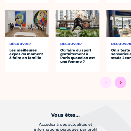
DÉCOUVRIR
DÉCOUVRIR
DÉCOUVRI
Les meilleures
Où faire du sport
On a testé 
expos du moment
gratuitement à
sensoriell
à faire en famille
Paris quand on est
stade Jea
une femme ?
Vous êtes...
Accédez à des actualités et
informations pratiques par profil