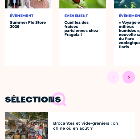
ÉVÈNEMENT
ÉVÈNEMENT
ÉVÈNEMEN
Summer Flo Store
Cueillez des
« Voyage 
2026
fraises
milieux
parisiennes chez
humides »,
Fragola !
nouvelle s
du Parc
zoologiqu
Paris
SÉLECTIONS
Brocantes et vide-greniers : on
chine où en août ?