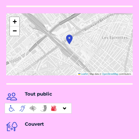
+
−
Leaflet
|
Map data ©
OpenStreetMap
contributors
Tout public
Couvert