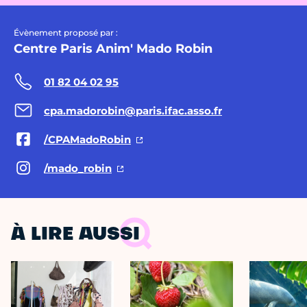
Évènement proposé par :
Centre Paris Anim' Mado Robin
01 82 04 02 95
cpa.madorobin@paris.ifac.asso.fr
/CPAMadoRobin
/mado_robin
À LIRE AUSSI