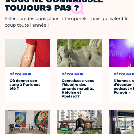
VOUS NE CONNAISSEZ
TOUJOURS PAS ?
Sélection des bons plans intemporels, mais qui valent le
coup toute l'année !
DÉCOUVRIR
DÉCOUVRIR
DÉCOUVRI
Où donner son
Connaissez-vous
3 bonnes r
sang à Paris cet
l’histoire des
d’écouter 
été ?
amants maudits,
podcast « 
Héloïse et
Fumoir »
Abélard ?