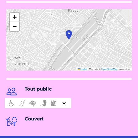
+
−
Leaflet
|
Map data ©
OpenStreetMap
contributors
Tout public
Couvert