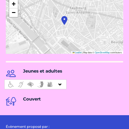
+
−
Leaflet
|
Map data ©
OpenStreetMap
contributors
Jeunes et adultes
Couvert
Évènement proposé par :