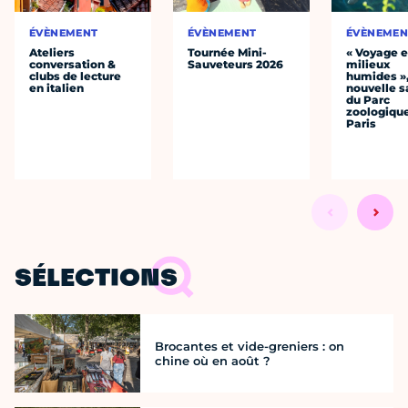
ÉVÈNEMENT
ÉVÈNEMENT
ÉVÈNEMEN
Ateliers
Tournée Mini-
« Voyage 
conversation &
Sauveteurs 2026
milieux
clubs de lecture
humides »,
en italien
nouvelle s
du Parc
zoologiqu
Paris
SÉLECTIONS
Brocantes et vide-greniers : on
chine où en août ?