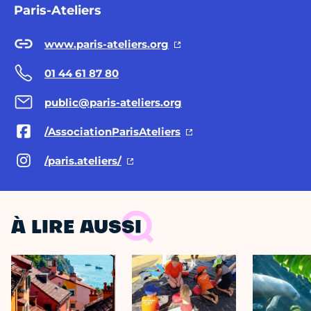
Paris-Ateliers
www.paris-ateliers.org
01 44 61 87 80
public@paris-ateliers.org
/AssociationParisAteliers
/paris.ateliers/
À LIRE AUSSI