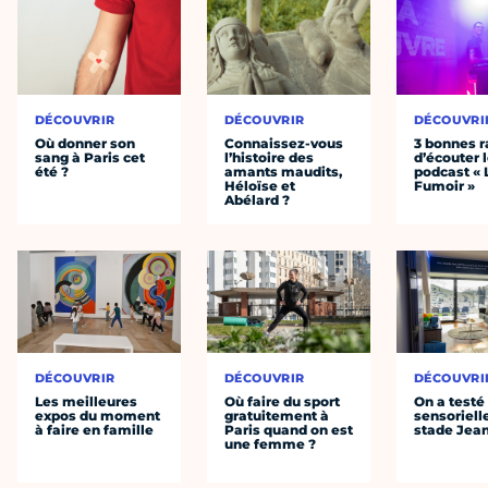
DÉCOUVRIR
DÉCOUVRIR
DÉCOUVRI
Où donner son
Connaissez-vous
3 bonnes r
sang à Paris cet
l’histoire des
d’écouter 
été ?
amants maudits,
podcast « 
Héloïse et
Fumoir »
Abélard ?
DÉCOUVRIR
DÉCOUVRIR
DÉCOUVRI
Les meilleures
Où faire du sport
On a testé 
expos du moment
gratuitement à
sensoriell
à faire en famille
Paris quand on est
stade Jea
une femme ?