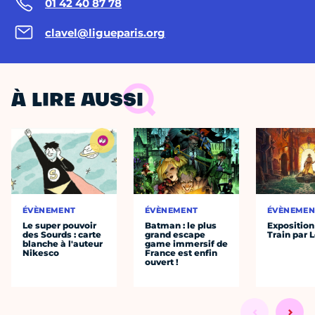
01 42 40 87 78
clavel@ligueparis.org
À LIRE AUSSI
ÉVÈNEMENT
ÉVÈNEMENT
ÉVÈNEMEN
Le super pouvoir
Batman : le plus
Exposition
des Sourds : carte
grand escape
Train par 
blanche à l'auteur
game immersif de
Nikesco
France est enfin
ouvert !