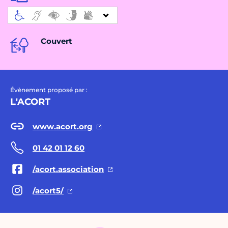
Couvert
Évènement proposé par :
L'ACORT
www.acort.org
01 42 01 12 60
/acort.association
/acort5/