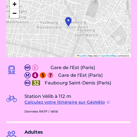
+
−
Leaflet
|
Map data ©
OpenStreetMap
contributors
Gare de l'Est (Paris)
Gare de l'Est (Paris)
Faubourg Saint-Denis (Paris)
Station Vélib à 112 m
Calculez votre itinéraire sur GéoVélo
Données RATP / Vélib
Adultes