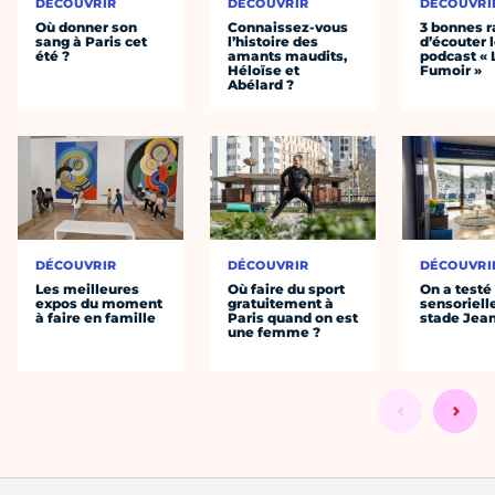
DÉCOUVRIR
DÉCOUVRIR
DÉCOUVRI
Où donner son
Connaissez-vous
3 bonnes r
sang à Paris cet
l’histoire des
d’écouter 
été ?
amants maudits,
podcast « 
Héloïse et
Fumoir »
Abélard ?
DÉCOUVRIR
DÉCOUVRIR
DÉCOUVRI
Les meilleures
Où faire du sport
On a testé 
expos du moment
gratuitement à
sensoriell
à faire en famille
Paris quand on est
stade Jea
une femme ?