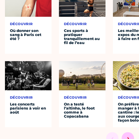
DÉCOUVRIR
DÉCOUVRIR
DÉCOUVRI
Où donner son
Ces sports à
Les meille
sang à Paris cet
pratiquer
expos du
été ?
tranquillement au
à faire en 
fil de l’eau
DÉCOUVRIR
DÉCOUVRIR
DÉCOUVRI
Les concerts
On a testé
On préfèr
parisiens à voir en
l’altinha, le foot
manger à 
août
comme à
cantine : l
Copacabana
aux courge
façon bol