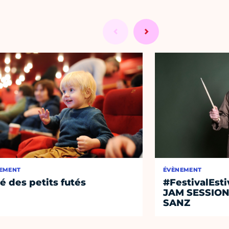
EMENT
ÉVÈNEMENT
té des petits futés
#FestivalEst
JAM SESSIO
SANZ