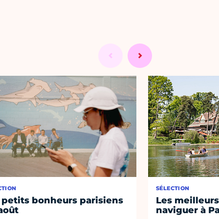
CTION
SÉLECTION
 petits bonheurs parisiens
Les meilleurs
août
naviguer à Pa