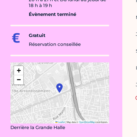
18 h à 19 h
Évènement terminé
Gratuit
Réservation conseillée
+
−
Leaflet
|
Map data ©
OpenStreetMap
contributors
Derrière la Grande Halle