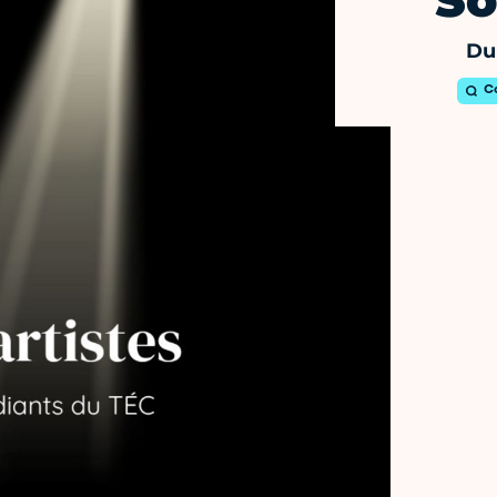
So
Du 
C