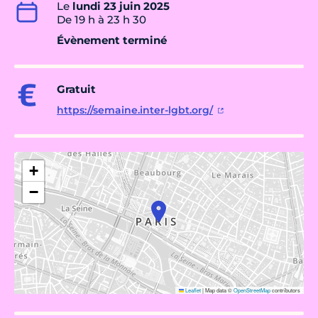
Le
lundi 23 juin 2025
De 19 h à 23 h 30
Évènement terminé
Gratuit
https://semaine.inter-lgbt.org/
+
−
Leaflet
|
Map data ©
OpenStreetMap
contributors