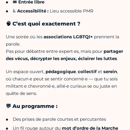
🎟️
Entrée libre
♿
Accessibilité :
Lieu accessible PMR
🧠 C’est quoi exactement ?
Une soirée où les
associations LGBTQI+
prennent la
parole.
Pas pour débattre entre expert·es, mais pour
partager
des vécus, décrypter les enjeux, éclairer les luttes
.
Un espace ouvert,
pédagogique
,
collectif
et
serein
,
où chacun·e peut se sentir concerné·e — que tu sois
militant·e chevronné·e, allié·e curieux·se ou juste en
quête de sens.
💬 Au programme :
Des prises de parole courtes et percutantes
Un fil rouge autour du
mot d’ordre de la Marche