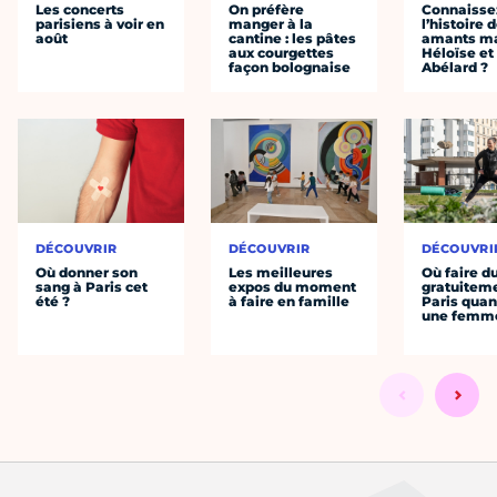
Les concerts
On préfère
Connaisse
parisiens à voir en
manger à la
l’histoire 
août
cantine : les pâtes
amants ma
aux courgettes
Héloïse et
façon bolognaise
Abélard ?
DÉCOUVRIR
DÉCOUVRIR
DÉCOUVRI
Où donner son
Les meilleures
Où faire d
sang à Paris cet
expos du moment
gratuitem
été ?
à faire en famille
Paris quan
une femm