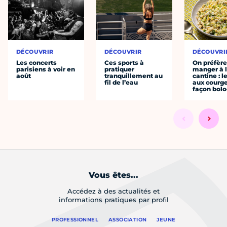
DÉCOUVRIR
DÉCOUVRIR
DÉCOUVRI
Les concerts
Ces sports à
On préfèr
parisiens à voir en
pratiquer
manger à 
août
tranquillement au
cantine : l
fil de l’eau
aux courge
façon bol
Vous êtes...
Accédez à des actualités et
informations pratiques par profil
PROFESSIONNEL
ASSOCIATION
JEUNE