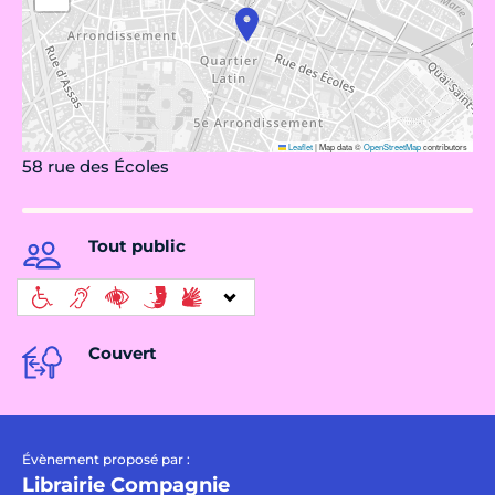
Leaflet
|
Map data ©
OpenStreetMap
contributors
58 rue des Écoles
Tout public
Couvert
Évènement proposé par :
Librairie Compagnie