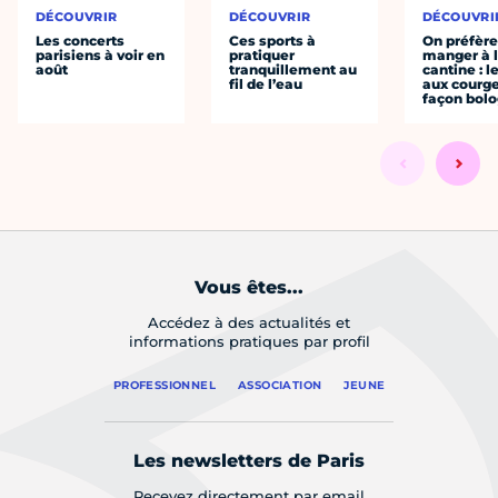
DÉCOUVRIR
DÉCOUVRIR
DÉCOUVRI
Les concerts
Ces sports à
On préfèr
parisiens à voir en
pratiquer
manger à 
août
tranquillement au
cantine : l
fil de l’eau
aux courge
façon bol
Vous êtes...
Accédez à des actualités et
informations pratiques par profil
PROFESSIONNEL
ASSOCIATION
JEUNE
Les newsletters de Paris
Recevez directement par email