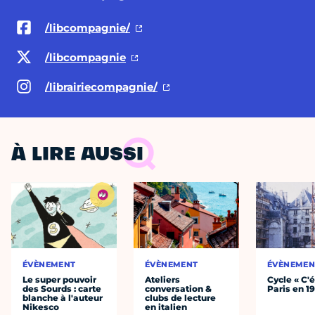
/libcompagnie/
/libcompagnie
/librairiecompagnie/
À LIRE AUSSI
ÉVÈNEMENT
ÉVÈNEMENT
ÉVÈNEMEN
Le super pouvoir
Ateliers
Cycle « C'é
des Sourds : carte
conversation &
Paris en 1
blanche à l'auteur
clubs de lecture
Nikesco
en italien