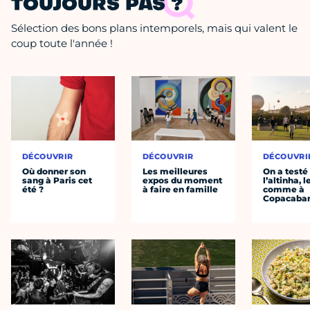
TOUJOURS PAS ?
Sélection des bons plans intemporels, mais qui valent le
coup toute l'année !
DÉCOUVRIR
DÉCOUVRIR
DÉCOUVRI
Où donner son
Les meilleures
On a testé
sang à Paris cet
expos du moment
l’altinha, l
été ?
à faire en famille
comme à
Copacaba