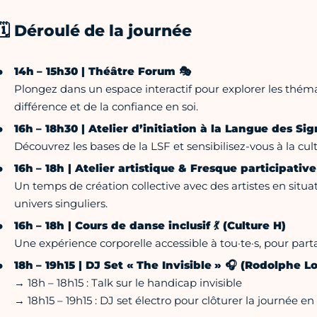
🗓️ Déroulé de la journée
14h – 15h30 | Théâtre Forum 🎭
Plongez dans un espace interactif pour explorer les thémat
différence et de la confiance en soi.
16h – 18h30 | Atelier d’initiation à la Langue des S
Découvrez les bases de la LSF et sensibilisez-vous à la cul
16h – 18h | Atelier artistique & Fresque participative
Un temps de création collective avec des artistes en situ
univers singuliers.
16h – 18h | Cours de danse inclusif 💃 (Culture H)
Une expérience corporelle accessible à tou·te·s, pour p
18h – 19h15 | DJ Set « The Invisible » 🎧 (Rodolphe Lo
→ 18h – 18h15 : Talk sur le handicap invisible
→ 18h15 – 19h15 : DJ set électro pour clôturer la journée en 