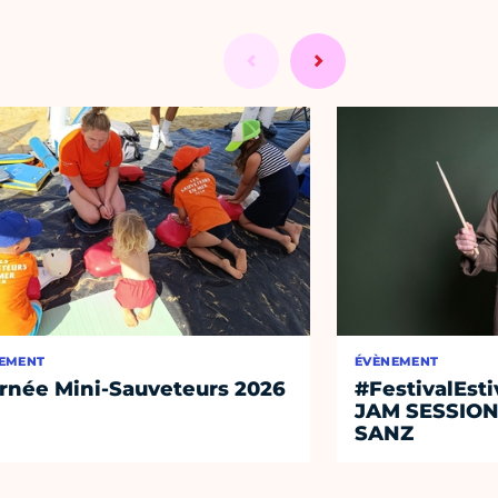
EMENT
ÉVÈNEMENT
rnée Mini-Sauveteurs 2026
#FestivalEst
JAM SESSIO
SANZ