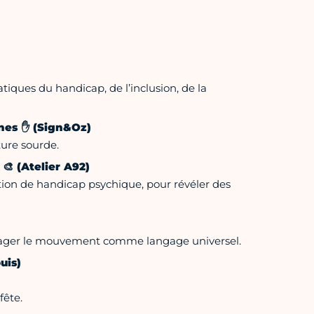
iques du handicap, de l’inclusion, de la
ignes ✋ (Sign&Oz)
ture sourde.
 🎨 (Atelier A92)
ation de handicap psychique, pour révéler des
artager le mouvement comme langage universel.
uis)
fête.