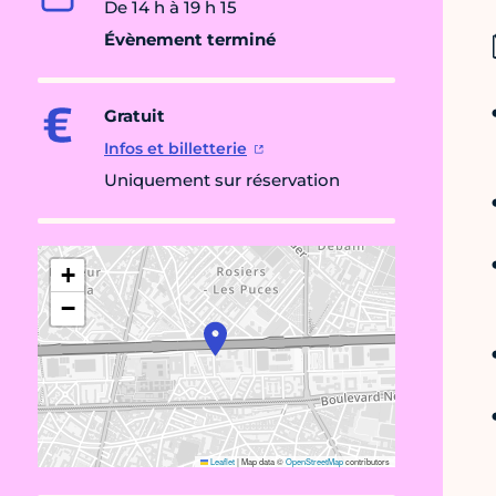
De 14 h à 19 h 15
Évènement terminé
Gratuit
Infos et billetterie
Uniquement sur réservation
+
−
Leaflet
|
Map data ©
OpenStreetMap
contributors