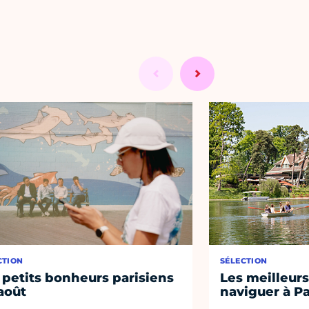
CTION
SÉLECTION
 petits bonheurs parisiens
Les meilleurs
août
naviguer à Pa