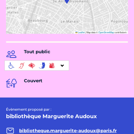
Leaflet
|
Map data ©
OpenStreetMap
contributors
Tout public
Couvert
Évènement proposé par :
bibliothèque Marguerite Audoux
bibliotheque.marguerite-audoux@paris.fr