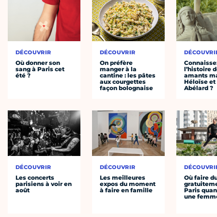
DÉCOUVRIR
DÉCOUVRIR
DÉCOUVRI
Où donner son
On préfère
Connaisse
sang à Paris cet
manger à la
l’histoire 
été ?
cantine : les pâtes
amants ma
aux courgettes
Héloïse et
façon bolognaise
Abélard ?
DÉCOUVRIR
DÉCOUVRIR
DÉCOUVRI
Les concerts
Les meilleures
Où faire d
parisiens à voir en
expos du moment
gratuitem
août
à faire en famille
Paris quan
une femm