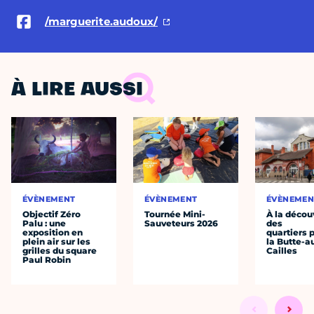
/marguerite.audoux/
À LIRE AUSSI
ÉVÈNEMENT
ÉVÈNEMENT
ÉVÈNEMEN
Objectif Zéro
Tournée Mini-
À la décou
Palu : une
Sauveteurs 2026
des
exposition en
quartiers p
plein air sur les
la Butte-a
grilles du square
Cailles
Paul Robin