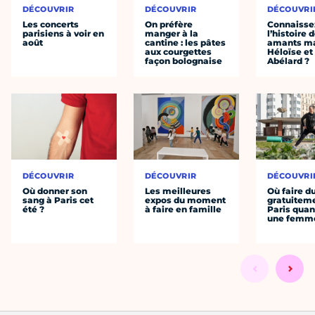
DÉCOUVRIR
DÉCOUVRIR
DÉCOUVRI
Les concerts
On préfère
Connaisse
parisiens à voir en
manger à la
l’histoire 
août
cantine : les pâtes
amants ma
aux courgettes
Héloïse et
façon bolognaise
Abélard ?
DÉCOUVRIR
DÉCOUVRIR
DÉCOUVRI
Où donner son
Les meilleures
Où faire d
sang à Paris cet
expos du moment
gratuitem
été ?
à faire en famille
Paris quan
une femm