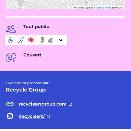
Leaflet
|
Map data ©
OpenStreetMap
contributors
Tout public
Couvert
Évènement proposé par :
Recycle Group
recycleartgroup.com
/recycleart/