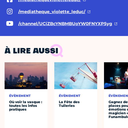
/mediatheque_violette_leduc/
/channel/UCiZBcYNBMBUoYW0FNYXP5yg
À LIRE AUSSI
ÉVÈNEMENT
ÉVÈNEMENT
ÉVÈNEMEN
Où voir la vasque :
La Fête des
Gagnez de
toutes les infos
Tuileries
places pou
pratiques
émotions 
magicien 
Funambul