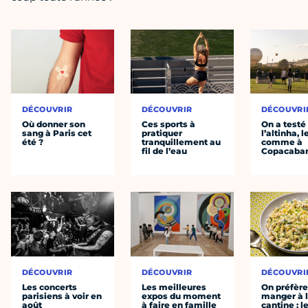
DÉCOUVRIR
DÉCOUVRIR
DÉCOUVRI
Où donner son
Ces sports à
On a testé
sang à Paris cet
pratiquer
l’altinha, l
été ?
tranquillement au
comme à
fil de l’eau
Copacaba
DÉCOUVRIR
DÉCOUVRIR
DÉCOUVRI
Les concerts
Les meilleures
On préfèr
parisiens à voir en
expos du moment
manger à 
août
à faire en famille
cantine : l