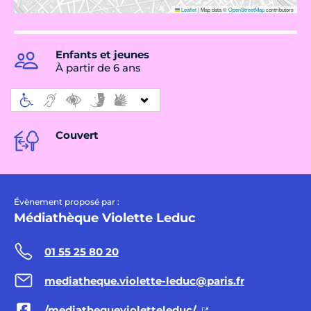
Leaflet
|
Map data ©
OpenStreetMap
contributors
Enfants et jeunes
À partir de 6 ans
Couvert
Évènement proposé par :
Médiathèque Violette Leduc
01 55 25 80 20
mediatheque.violette-leduc@paris.fr
/mediathequevioletteleduc/