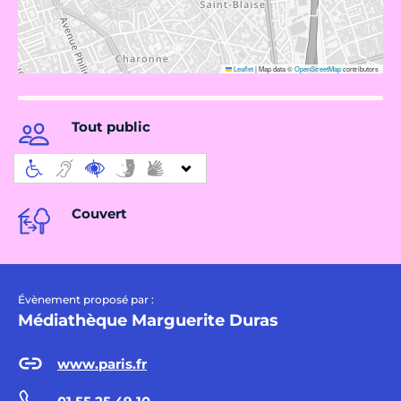
Leaflet
|
Map data ©
OpenStreetMap
contributors
Tout public
Couvert
Évènement proposé par :
Médiathèque Marguerite Duras
www.paris.fr