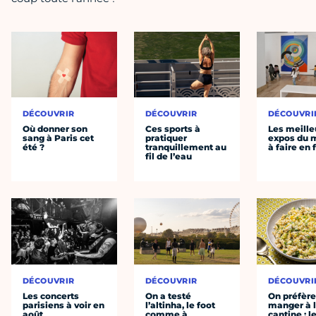
DÉCOUVRIR
DÉCOUVRIR
DÉCOUVRI
Où donner son
Ces sports à
Les meille
sang à Paris cet
pratiquer
expos du
été ?
tranquillement au
à faire en 
fil de l’eau
DÉCOUVRIR
DÉCOUVRIR
DÉCOUVRI
Les concerts
On a testé
On préfèr
parisiens à voir en
l’altinha, le foot
manger à 
août
comme à
cantine : l