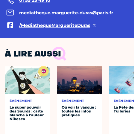
01 55 25 49 10
mediatheque.marguerite-duras@paris.fr
/MediathequeMargueriteDuras
À LIRE AUSSI
ÉVÈNEMENT
ÉVÈNEMENT
ÉVÈNEMEN
Le super pouvoir
Où voir la vasque :
La Fête de
des Sourds : carte
toutes les infos
Tuileries
blanche à l'auteur
pratiques
Nikesco