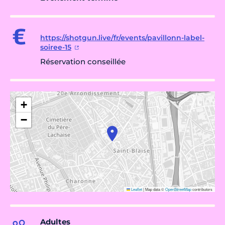
https://shotgun.live/fr/events/pavillonn-label-
soiree-15
Réservation conseillée
+
−
Leaflet
|
Map data ©
OpenStreetMap
contributors
Adultes