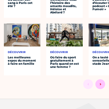
sang à Paris cet
l’histoire des
d’écouter 
été ?
amants maudits,
podcast « 
Héloïse et
Fumoir »
Abélard ?
DÉCOUVRIR
DÉCOUVRIR
DÉCOUVRI
Les meilleures
Où faire du sport
On a testé 
expos du moment
gratuitement à
sensoriell
à faire en famille
Paris quand on est
stade Jea
une femme ?