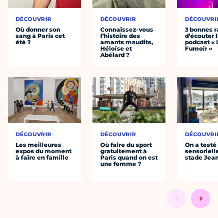
DÉCOUVRIR
DÉCOUVRIR
DÉCOUVRI
Où donner son
Connaissez-vous
3 bonnes r
sang à Paris cet
l’histoire des
d’écouter 
été ?
amants maudits,
podcast « 
Héloïse et
Fumoir »
Abélard ?
DÉCOUVRIR
DÉCOUVRIR
DÉCOUVRI
Les meilleures
Où faire du sport
On a testé 
expos du moment
gratuitement à
sensoriell
à faire en famille
Paris quand on est
stade Jea
une femme ?