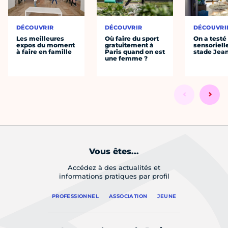
DÉCOUVRIR
DÉCOUVRIR
DÉCOUVRI
Les meilleures
Où faire du sport
On a testé 
expos du moment
gratuitement à
sensoriell
à faire en famille
Paris quand on est
stade Jea
une femme ?
Vous êtes...
Accédez à des actualités et
informations pratiques par profil
PROFESSIONNEL
ASSOCIATION
JEUNE