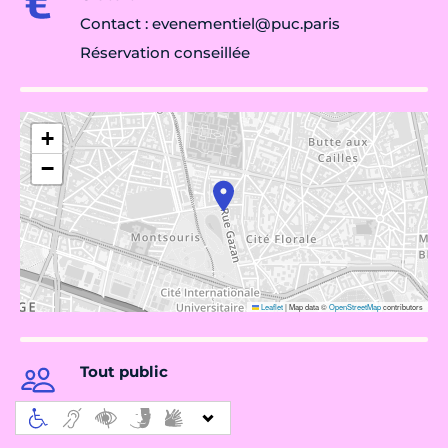
Contact : evenementiel@puc.paris
Réservation conseillée
+
−
Leaflet
|
Map data ©
OpenStreetMap
contributors
Tout public