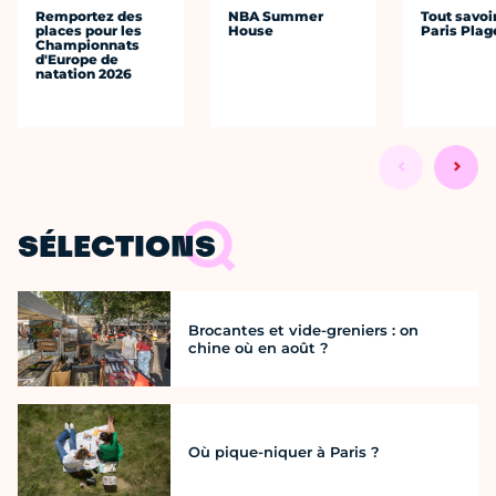
Remportez des
NBA Summer
Tout savoi
places pour les
House
Paris Plag
Championnats
d'Europe de
natation 2026
SÉLECTIONS
Brocantes et vide-greniers : on
chine où en août ?
Où pique-niquer à Paris ?