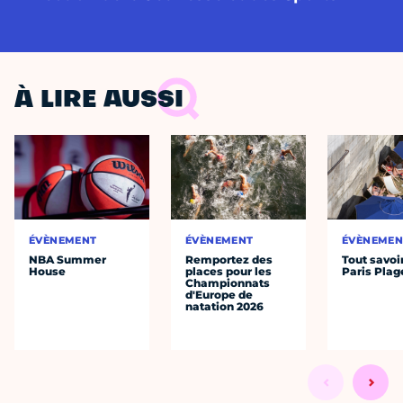
À LIRE AUSSI
ÉVÈNEMENT
ÉVÈNEMENT
ÉVÈNEMEN
NBA Summer
Remportez des
Tout savoi
House
places pour les
Paris Plag
Championnats
d'Europe de
natation 2026