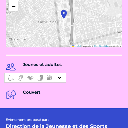
−
Leaflet
|
Map data ©
OpenStreetMap
contributors
Jeunes et adultes
Couvert
Évènement proposé par :
Direction de la Jeunesse et des Sports