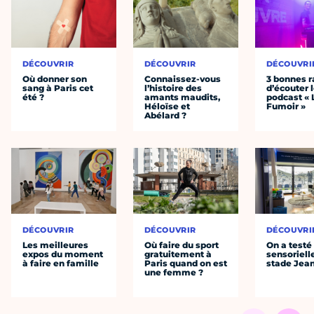
DÉCOUVRIR
DÉCOUVRIR
DÉCOUVRI
Où donner son
Connaissez-vous
3 bonnes r
sang à Paris cet
l’histoire des
d’écouter 
été ?
amants maudits,
podcast « 
Héloïse et
Fumoir »
Abélard ?
DÉCOUVRIR
DÉCOUVRIR
DÉCOUVRI
Les meilleures
Où faire du sport
On a testé 
expos du moment
gratuitement à
sensoriell
à faire en famille
Paris quand on est
stade Jea
une femme ?