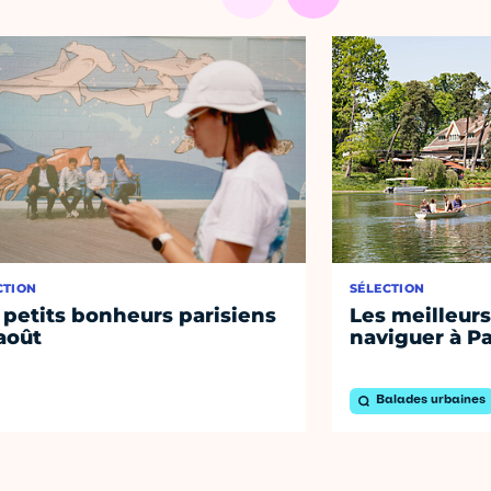
CTION
SÉLECTION
 petits bonheurs parisiens
Les meilleurs
août
naviguer à Pa
Balades urbaines