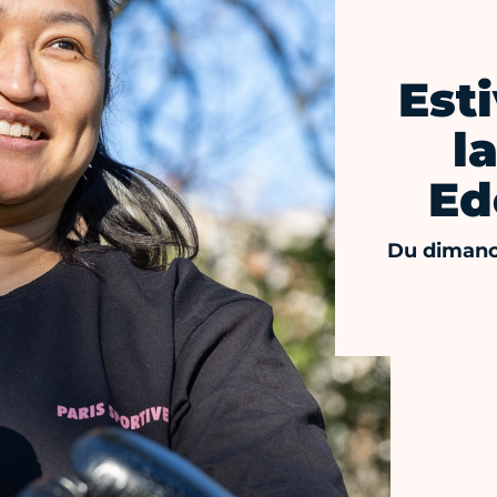
Est
l
Ed
Du dimanc