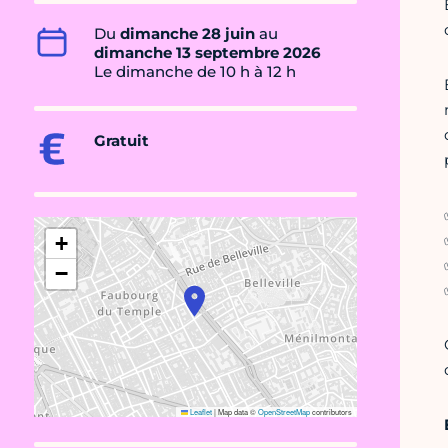
Du
dimanche 28 juin
au
dimanche 13 septembre 2026
Le dimanche de 10 h à 12 h
Gratuit
+
−
Leaflet
|
Map data ©
OpenStreetMap
contributors