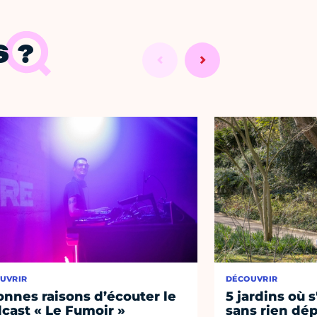
 ?
UVRIR
DÉCOUVRIR
onnes raisons d’écouter le
5 jardins où s
cast « Le Fumoir »
sans rien dép