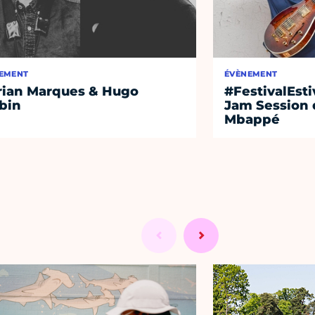
EMENT
ÉVÈNEMENT
rian Marques & Hugo
#FestivalEst
bin
Jam Session 
Mbappé