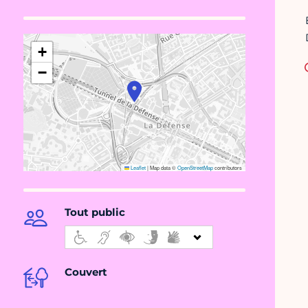
+
−
Leaflet
|
Map data ©
OpenStreetMap
contributors
Tout public
Couvert