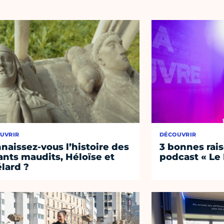
UVRIR
DÉCOUVRIR
naissez-vous l’histoire des
3 bonnes rais
nts maudits, Héloïse et
podcast « Le
lard ?