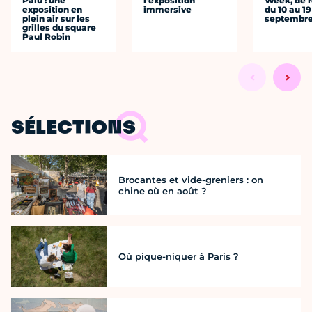
Palu : une
l'exposition
Week, de r
exposition en
immersive
du 10 au 19
plein air sur les
septembr
grilles du square
Paul Robin
SÉLECTIONS
Brocantes et vide-greniers : on
chine où en août ?
Où pique-niquer à Paris ?