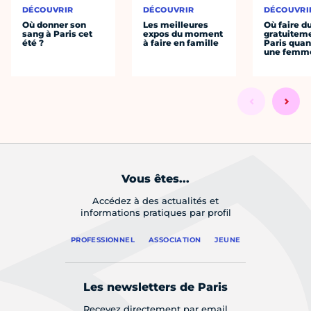
DÉCOUVRIR
DÉCOUVRIR
DÉCOUVRI
Où donner son
Les meilleures
Où faire d
sang à Paris cet
expos du moment
gratuitem
été ?
à faire en famille
Paris quan
une femm
Vous êtes...
Accédez à des actualités et
informations pratiques par profil
PROFESSIONNEL
ASSOCIATION
JEUNE
Les newsletters de Paris
Recevez directement par email