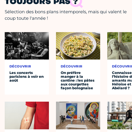
TOUJOURS PAS ?
Sélection des bons plans intemporels, mais qui valent le
coup toute l'année !
DÉCOUVRIR
DÉCOUVRIR
DÉCOUVRI
Les concerts
On préfère
Connaisse
parisiens à voir en
manger à la
l’histoire 
août
cantine : les pâtes
amants ma
aux courgettes
Héloïse et
façon bolognaise
Abélard ?