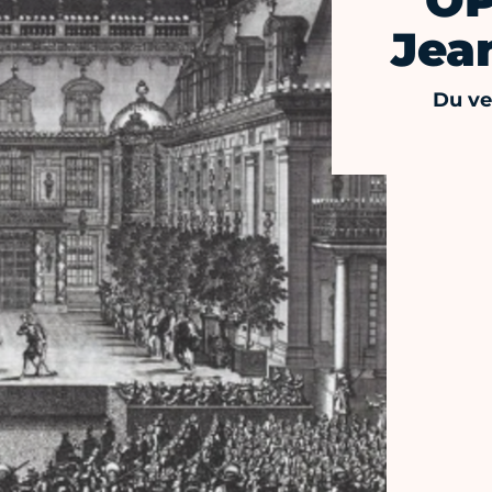
OP
Jean
Du ve