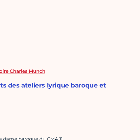
oire Charles Munch
ts des ateliers lyrique baroque et
e de danse baroque du CMA 11