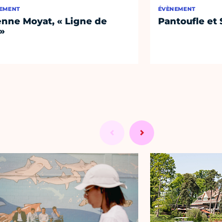
EMENT
ÉVÈNEMENT
enne Moyat, « Ligne de
Pantoufle et 
 »