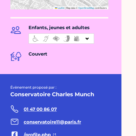
Leaflet
|
Map data ©
OpenStreetMap
contributors
Enfants, jeunes et adultes
Couvert
Évènement proposé par :
Conservatoire Charles Munch
01 47 00 86 07
conservatoire11@paris.fr
/profile.php