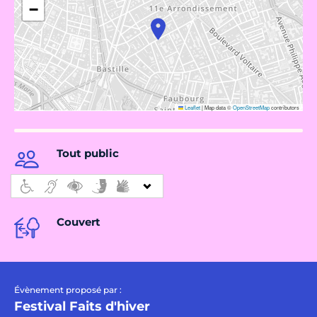
−
Leaflet
|
Map data ©
OpenStreetMap
contributors
Tout public
Couvert
Évènement proposé par :
Festival Faits d'hiver