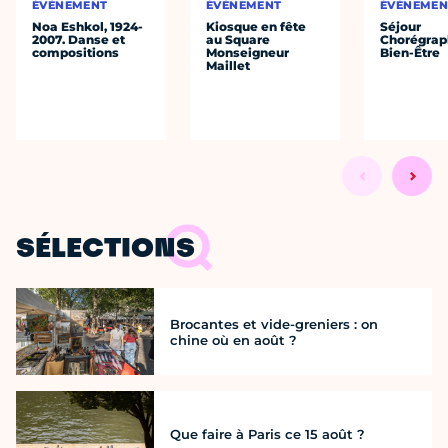
ÉVÈNEMENT
ÉVÈNEMENT
ÉVÈNEMEN
Noa Eshkol, 1924-
Kiosque en fête
Séjour
2007. Danse et
au Square
Chorégrap
compositions
Monseigneur
Bien-Être
Maillet
SÉLECTIONS
Brocantes et vide-greniers : on
chine où en août ?
Que faire à Paris ce 15 août ?