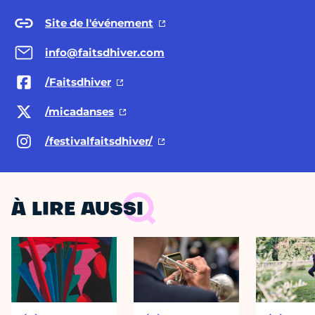
Site de l'événement
info@faitsdhiver.com
/Faitsdhiver
/micadanses
/festivalfaitsdhiver/
À LIRE AUSSI