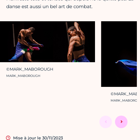
danse est aussi un bel art de combat.
©MARK_MABOROUGH
Crédit photo :
MARK_MABOROUGH
©MARK_MAB
Crédit photo :
MARK_MABOROU
Mise à jour le 30/11/2023