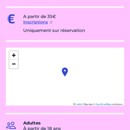
A partir de 35€
Inscriptions
Uniquement sur réservation
+
−
Leaflet
|
Map data ©
OpenStreetMap
contributors
Adultes
À partir de 18 ans