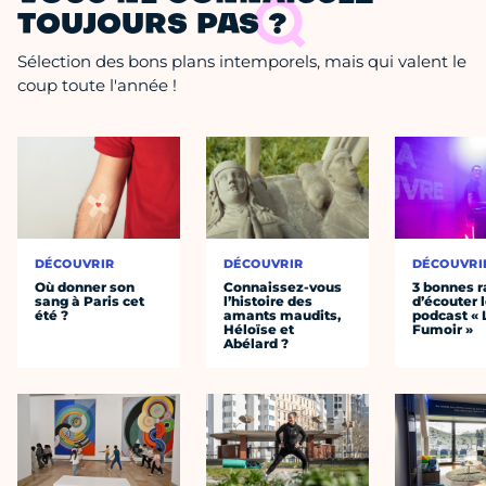
TOUJOURS PAS ?
Sélection des bons plans intemporels, mais qui valent le
coup toute l'année !
DÉCOUVRIR
DÉCOUVRIR
DÉCOUVRI
Où donner son
Connaissez-vous
3 bonnes r
sang à Paris cet
l’histoire des
d’écouter 
été ?
amants maudits,
podcast « 
Héloïse et
Fumoir »
Abélard ?