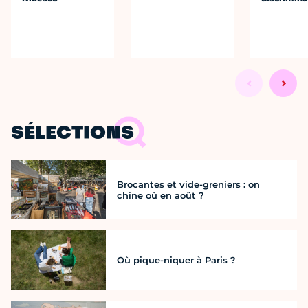
SÉLECTIONS
Brocantes et vide-greniers : on
chine où en août ?
Où pique-niquer à Paris ?