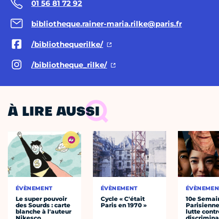
01 56 81 72 92
bibliotheque.rainer-maria.rilke@paris.fr
/bibliothequerilke/
/bibliotheque_rilke/
À LIRE AUSSI
ÉVÈNEMENT
ÉVÈNEMENT
ÉVÈNEMEN
Le super pouvoir
Cycle « C'était
10e Semai
des Sourds : carte
Paris en 1970 »
Parisienne
blanche à l'auteur
lutte contr
Nikesco
discrimina