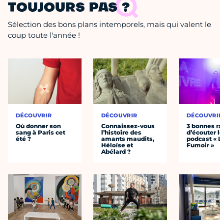
TOUJOURS PAS ?
Sélection des bons plans intemporels, mais qui valent le
coup toute l'année !
DÉCOUVRIR
DÉCOUVRIR
DÉCOUVRI
Où donner son
Connaissez-vous
3 bonnes r
sang à Paris cet
l’histoire des
d’écouter 
été ?
amants maudits,
podcast « 
Héloïse et
Fumoir »
Abélard ?