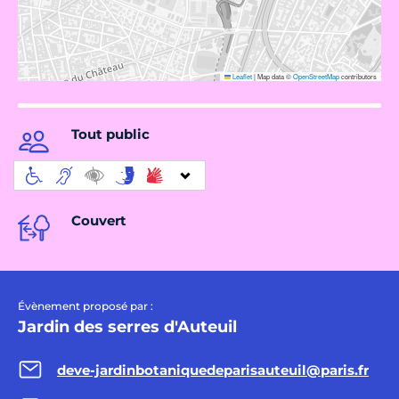
Leaflet
|
Map data ©
OpenStreetMap
contributors
Tout public
Couvert
Évènement proposé par :
Jardin des serres d'Auteuil
deve-jardinbotaniquedeparisauteuil@paris.fr