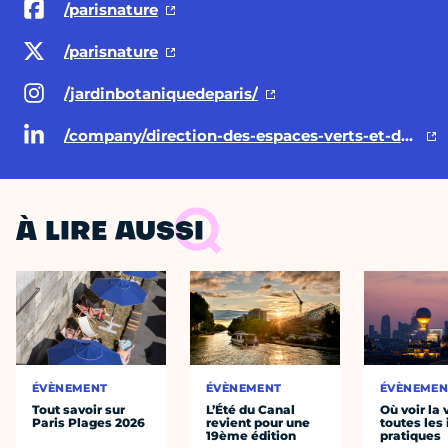
/parisnature
/parisnature
/jardinbotaniquedeparis/
/company/direction-des-espaces-verts-et-de-l-environnement-ville-de-paris
À LIRE AUSSI
ÉVÈNEMENT
ÉVÈNEMENT
ÉVÈNEMEN
Tout savoir sur
L’Été du Canal
Où voir la 
Paris Plages 2026
revient pour une
toutes les 
19ème édition
pratiques