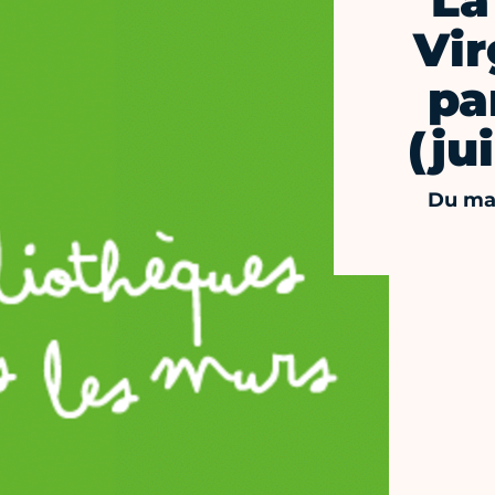
La
Vir
pa
(ju
Du mar