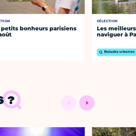
CTION
SÉLECTION
 petits bonheurs parisiens
Les meilleurs
août
naviguer à Pa
Balades urbaines
 ?