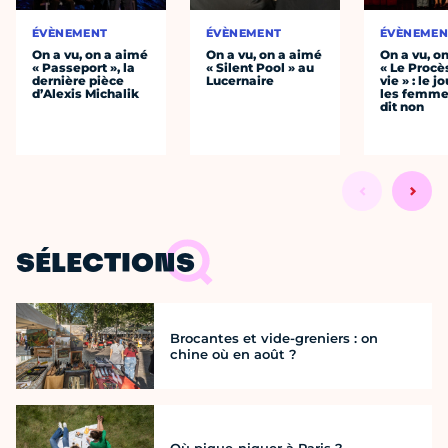
ÉVÈNEMENT
ÉVÈNEMENT
ÉVÈNEMEN
On a vu, on a aimé
On a vu, on a aimé
On a vu, o
« Passeport », la
« Silent Pool » au
« Le Procè
dernière pièce
Lucernaire
vie » : le j
d’Alexis Michalik
les femme
dit non
SÉLECTIONS
Brocantes et vide-greniers : on
chine où en août ?