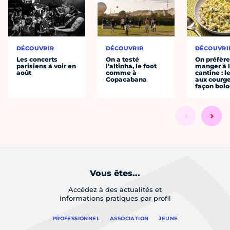
DÉCOUVRIR
DÉCOUVRIR
DÉCOUVRI
Les concerts
On a testé
On préfèr
parisiens à voir en
l’altinha, le foot
manger à 
août
comme à
cantine : l
Copacabana
aux courge
façon bol
Vous êtes...
Accédez à des actualités et
informations pratiques par profil
PROFESSIONNEL
ASSOCIATION
JEUNE