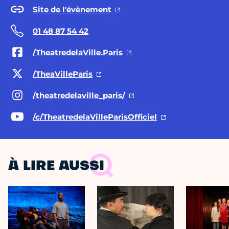
Site de l'évènement
01 48 87 54 42
/TheatredelaVille.Paris
/TheaVilleParis
/theatredelaville_paris/
/c/TheatredelaVilleParisOfficiel
À LIRE AUSSI