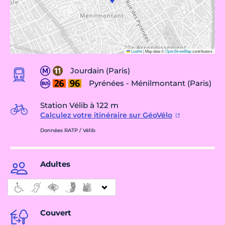
Leaflet
|
Map data ©
OpenStreetMap
contributors
Jourdain (Paris)
Pyrénées - Ménilmontant (Paris)
Station Vélib à 122 m
Calculez votre itinéraire sur GéoVélo
Données RATP / Vélib
Adultes
Couvert