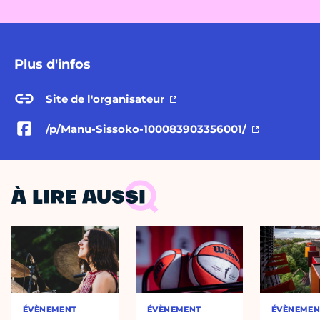
Plus d'infos
Site de l'organisateur
/p/Manu-Sissoko-100083903356001/
À LIRE AUSSI
ÉVÈNEMENT
ÉVÈNEMENT
ÉVÈNEMEN