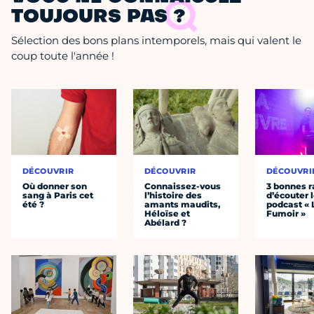
TOUJOURS PAS ?
Sélection des bons plans intemporels, mais qui valent le
coup toute l'année !
DÉCOUVRIR
DÉCOUVRIR
DÉCOUVRI
Où donner son
Connaissez-vous
3 bonnes r
sang à Paris cet
l’histoire des
d’écouter 
été ?
amants maudits,
podcast « 
Héloïse et
Fumoir »
Abélard ?