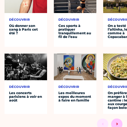
DÉCOUVRIR
DÉCOUVRIR
DÉCOUVRI
Où donner son
Ces sports à
On a testé
sang à Paris cet
pratiquer
l’altinha, l
été ?
tranquillement au
comme à
fil de l’eau
Copacaba
DÉCOUVRIR
DÉCOUVRIR
DÉCOUVRI
Les concerts
Les meilleures
On préfèr
parisiens à voir en
expos du moment
manger à 
août
à faire en famille
cantine : l
aux courge
façon bol