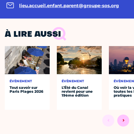
lieu.accueil.enfant.parent@groupe-sos.org
À LIRE AUSSI
ÉVÈNEMENT
ÉVÈNEMENT
ÉVÈNEMEN
Tout savoir sur
L’Été du Canal
Où voir la 
Paris Plages 2026
revient pour une
toutes les 
19ème édition
pratiques