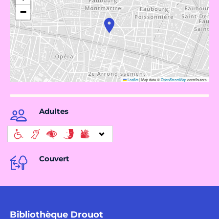
−
Leaflet
|
Map data ©
OpenStreetMap
contributors
Adultes
Couvert
Bibliothèque Drouot