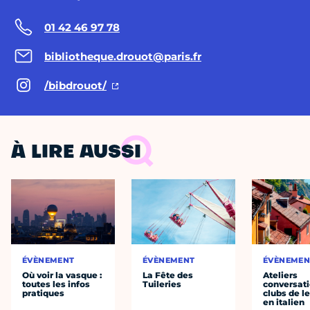
01 42 46 97 78
bibliotheque.drouot@paris.fr
/bibdrouot/
À LIRE AUSSI
ÉVÈNEMENT
ÉVÈNEMENT
ÉVÈNEMEN
Où voir la vasque :
La Fête des
Ateliers
toutes les infos
Tuileries
conversati
pratiques
clubs de l
en italien