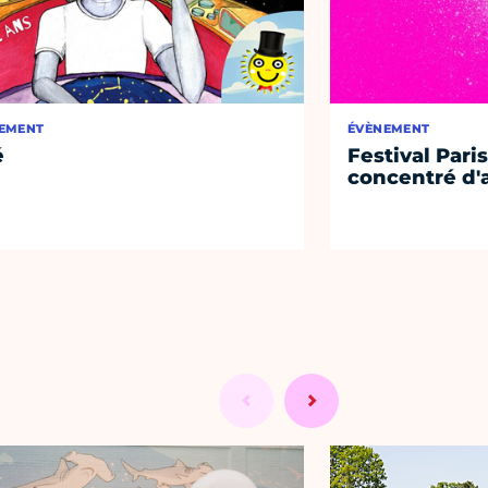
EMENT
ÉVÈNEMENT
é
Festival Paris
concentré d'a