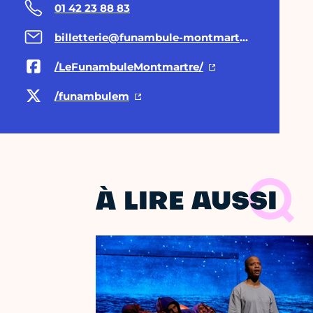
01 42 23 88 83
billetterie@funambule-montmartre.com
/LeFunambuleMontmartre/
/funambulem
À LIRE AUSSI