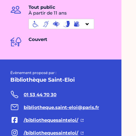
Tout public
À partir de 11 ans
Couvert
Évènement proposé par :
Bibliothèque Saint-Eloi
01 53 44 70 30
bibliotheque.saint-eloi@paris.fr
/bibliothequesainteloi/
/bibliothequesainteloi/