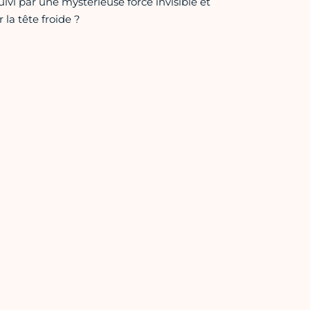
vi par une mystérieuse force invisible et
 la tête froide ?