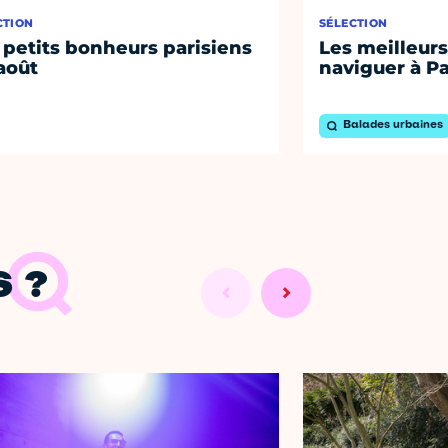
CTION
SÉLECTION
 petits bonheurs parisiens
Les meilleurs
août
naviguer à Pa
Balades urbaines
 ?