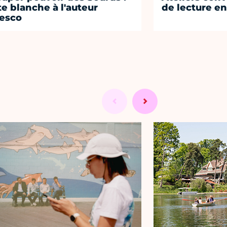
te blanche à l'auteur
de lecture en
esco