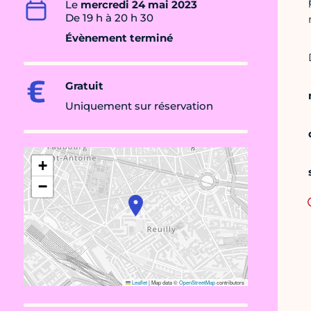
Le
mercredi 24 mai 2023
De 19 h à 20 h 30
Évènement terminé
Gratuit
Uniquement sur réservation
+
−
Leaflet
|
Map data ©
OpenStreetMap
contributors