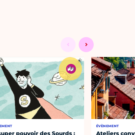
EMENT
ÉVÈNEMENT
super pouvoir des Sourds :
Ateliers conv