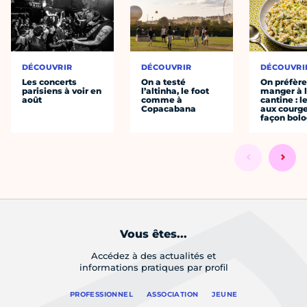
DÉCOUVRIR
DÉCOUVRIR
DÉCOUVRI
Les concerts
On a testé
On préfèr
parisiens à voir en
l’altinha, le foot
manger à 
août
comme à
cantine : l
Copacabana
aux courge
façon bol
Vous êtes...
Accédez à des actualités et
informations pratiques par profil
PROFESSIONNEL
ASSOCIATION
JEUNE