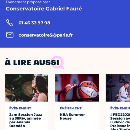
Évènement proposé par :
Conservatoire Gabriel Fauré
01 46 33 97 98
conservatoire5@paris.fr
À LIRE AUSSI
ÉVÈNEMENT
ÉVÈNEMENT
ÉVÈNEMEN
Jam Session Jazz
NBA Summer
#FEDJ202
au 38Riv, animée
House
Session a
par Ananda
Ludovic d
Brandão
Preissac i
Alex Terrie