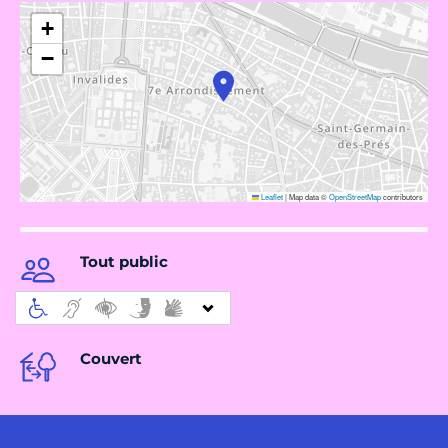
+
−
Leaflet
|
Map data ©
OpenStreetMap
contributors
Tout public
Couvert