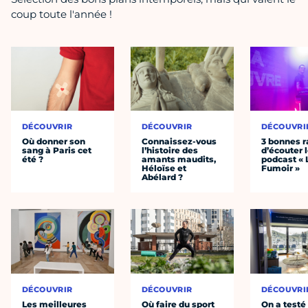
coup toute l'année !
DÉCOUVRIR
DÉCOUVRIR
DÉCOUVRI
Où donner son
Connaissez-vous
3 bonnes r
sang à Paris cet
l’histoire des
d’écouter 
été ?
amants maudits,
podcast « 
Héloïse et
Fumoir »
Abélard ?
DÉCOUVRIR
DÉCOUVRIR
DÉCOUVRI
Les meilleures
Où faire du sport
On a testé 